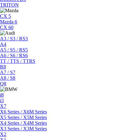
TRITON
CX 5
Mazda 6
CX 60
A3 / S3 / RS3
A4
A5 / S5 / RS5
A6 / S6 / RS6
TT / TTS / TTRS
R8
A7 / S7
A8 / S8
Q8
i8
i3
X7
X6 Series / X6M Series
X5 Series / X5M Series
X4 Series / X4M Series
X3 Series / X3M Series
X2
X1