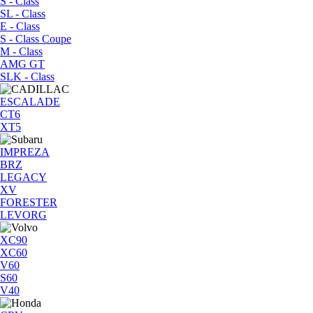
S - Class
SL - Class
E - Class
S - Class Coupe
M - Class
AMG GT
SLK - Class
ESCALADE
CT6
XT5
IMPREZA
BRZ
LEGACY
XV
FORESTER
LEVORG
XC90
XC60
V60
S60
V40