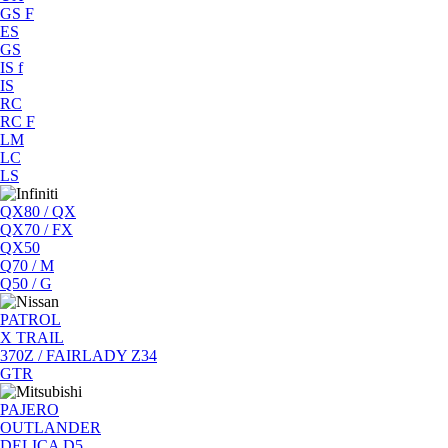
GS F
ES
GS
IS f
IS
RC
RC F
LM
LC
LS
QX80 / QX
QX70 / FX
QX50
Q70 / M
Q50 / G
PATROL
X TRAIL
370Z / FAIRLADY Z34
GTR
PAJERO
OUTLANDER
DELICA D5