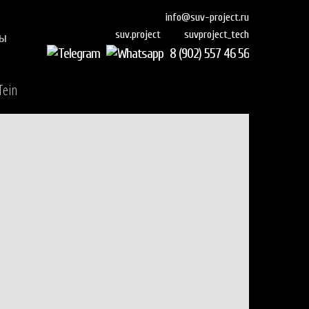
info@suv-project.ru
suvproject_tech
suv.project
ты
8 (902) 557 46 56
Tein