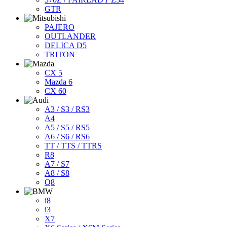
GTR
PAJERO
OUTLANDER
DELICA D5
TRITON
CX 5
Mazda 6
CX 60
A3 / S3 / RS3
A4
A5 / S5 / RS5
A6 / S6 / RS6
TT / TTS / TTRS
R8
A7 / S7
A8 / S8
Q8
i8
i3
X7