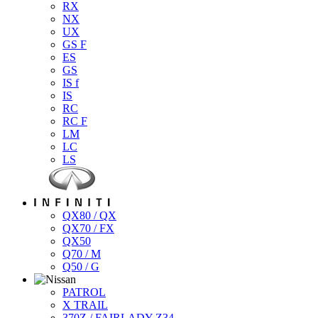
RX
NX
UX
GS F
ES
GS
IS f
IS
RC
RC F
LM
LC
LS
QX80 / QX
QX70 / FX
QX50
Q70 / M
Q50 / G
PATROL
X TRAIL
370Z / FAIRLADY Z34