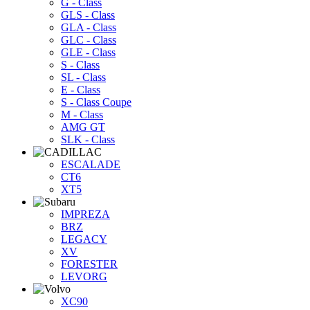
G - Class
GLS - Class
GLA - Class
GLC - Class
GLE - Class
S - Class
SL - Class
E - Class
S - Class Coupe
M - Class
AMG GT
SLK - Class
ESCALADE
CT6
XT5
IMPREZA
BRZ
LEGACY
XV
FORESTER
LEVORG
XC90