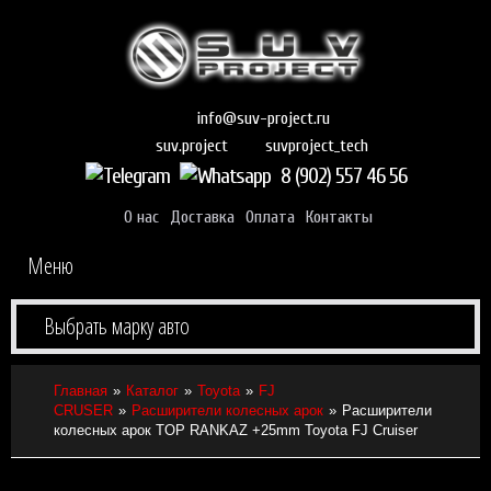
info@suv-project.ru
suvproject_tech
suv.project
8 (902) 557 46 56
О нас
Доставка
Оплата
Контакты
Меню
Выбрать марку авто
Главная
Каталог
Toyota
FJ
CRUSER
Расширители колесных арок
Расширители
колесных арок TOP RANKAZ +25mm Toyota FJ Cruiser