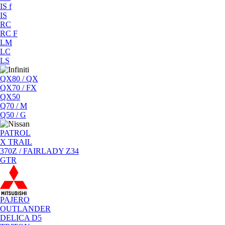
IS f
IS
RC
RC F
LM
LC
LS
QX80 / QX
QX70 / FX
QX50
Q70 / M
Q50 / G
PATROL
X TRAIL
370Z / FAIRLADY Z34
GTR
PAJERO
OUTLANDER
DELICA D5