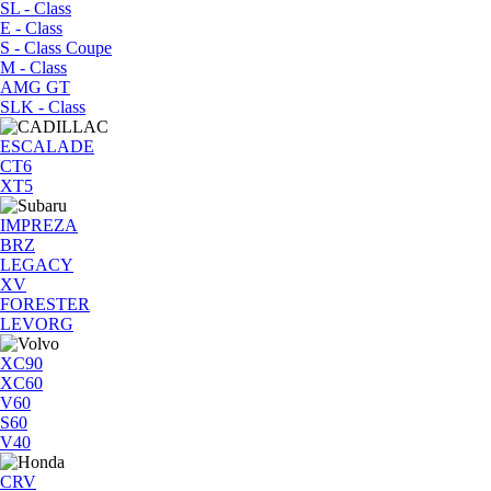
SL - Class
E - Class
S - Class Coupe
M - Class
AMG GT
SLK - Class
ESCALADE
CT6
XT5
IMPREZA
BRZ
LEGACY
XV
FORESTER
LEVORG
XC90
XC60
V60
S60
V40
CRV