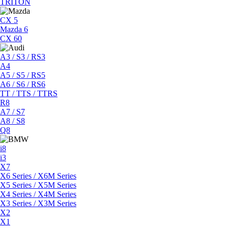
TRITON
CX 5
Mazda 6
CX 60
A3 / S3 / RS3
A4
A5 / S5 / RS5
A6 / S6 / RS6
TT / TTS / TTRS
R8
A7 / S7
A8 / S8
Q8
i8
i3
X7
X6 Series / X6M Series
X5 Series / X5M Series
X4 Series / X4M Series
X3 Series / X3M Series
X2
X1