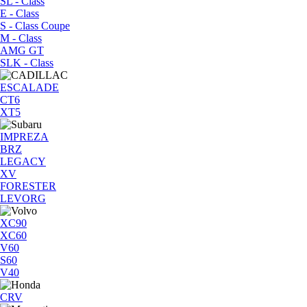
SL - Class
E - Class
S - Class Coupe
M - Class
AMG GT
SLK - Class
ESCALADE
CT6
XT5
IMPREZA
BRZ
LEGACY
XV
FORESTER
LEVORG
XC90
XC60
V60
S60
V40
CRV