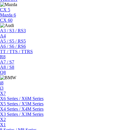
CX 5
Mazda 6
CX 60
A3 / S3 / RS3
A4
A5 / S5 / RS5
A6 / S6 / RS6
TT / TTS / TTRS
R8
A7 / S7
A8 / S8
Q8
i8
i3
X7
X6 Series / X6M Series
X5 Series / X5M Series
X4 Series / X4M Series
X3 Series / X3M Series
X2
X1
8 Series / M8 Series