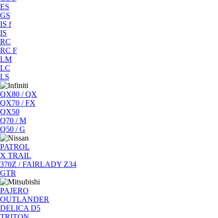
ES
GS
IS f
IS
RC
RC F
LM
LC
LS
QX80 / QX
QX70 / FX
QX50
Q70 / M
Q50 / G
PATROL
X TRAIL
370Z / FAIRLADY Z34
GTR
PAJERO
OUTLANDER
DELICA D5
TRITON