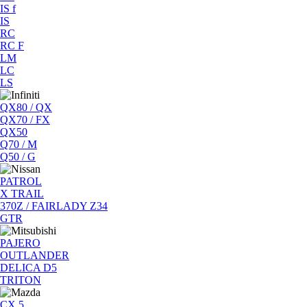
IS f
IS
RC
RC F
LM
LC
LS
QX80 / QX
QX70 / FX
QX50
Q70 / M
Q50 / G
PATROL
X TRAIL
370Z / FAIRLADY Z34
GTR
PAJERO
OUTLANDER
DELICA D5
TRITON
CX 5