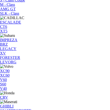
S - Class Coupe
M - Class
AMG GT
SLK - Class
ESCALADE
CT6
XT5
IMPREZA
BRZ
LEGACY
XV
FORESTER
LEVORG
XC90
XC60
V60
S60
V40
CRV
GHIBLI