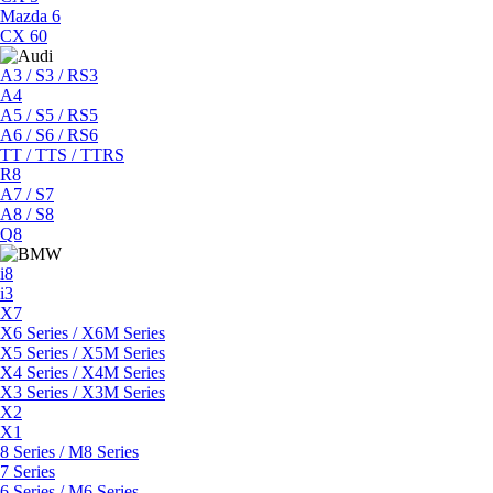
Mazda 6
CX 60
A3 / S3 / RS3
A4
A5 / S5 / RS5
A6 / S6 / RS6
TT / TTS / TTRS
R8
A7 / S7
A8 / S8
Q8
i8
i3
X7
X6 Series / X6M Series
X5 Series / X5M Series
X4 Series / X4M Series
X3 Series / X3M Series
X2
X1
8 Series / M8 Series
7 Series
6 Series / M6 Series