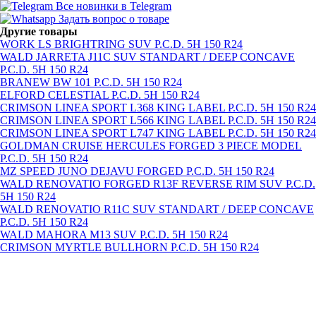
Все новинки в Telegram
Задать вопрос о товаре
Другие товары
WORK LS BRIGHTRING SUV P.C.D. 5H 150 R24
WALD JARRETA J11C SUV STANDART / DEEP CONCAVE
P.C.D. 5H 150 R24
BRANEW BW 101 P.C.D. 5H 150 R24
ELFORD CELESTIAL P.C.D. 5H 150 R24
CRIMSON LINEA SPORT L368 KING LABEL P.C.D. 5H 150 R24
CRIMSON LINEA SPORT L566 KING LABEL P.C.D. 5H 150 R24
CRIMSON LINEA SPORT L747 KING LABEL P.C.D. 5H 150 R24
GOLDMAN CRUISE HERCULES FORGED 3 PIECE MODEL
P.C.D. 5H 150 R24
MZ SPEED JUNO DEJAVU FORGED P.C.D. 5H 150 R24
WALD RENOVATIO FORGED R13F REVERSE RIM SUV P.C.D.
5H 150 R24
WALD RENOVATIO R11C SUV STANDART / DEEP CONCAVE
P.C.D. 5H 150 R24
WALD MAHORA M13 SUV P.C.D. 5H 150 R24
CRIMSON MYRTLE BULLHORN P.C.D. 5H 150 R24