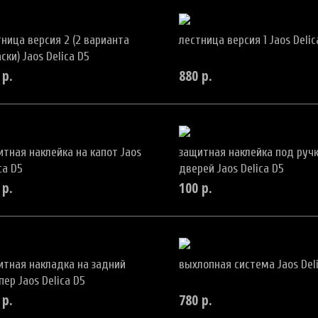
тница версия 2 (2 варианта
лестница версия 1 Jaos Delic
ски) Jaos Delica D5
р.
880
р.
итная наклейка на капот Jaos
защитная наклейка под руч
ca D5
дверей Jaos Delica D5
р.
100
р.
итная накладка на задний
выхлопная система Jaos Del
ер Jaos Delica D5
р.
780
р.