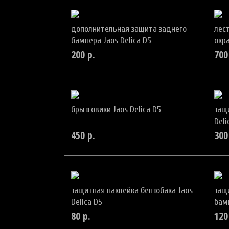
дополнительная защита заднего
лес
бампера Jaos Delica D5
окра
200
р.
700
брызговики Jaos Delica D5
защ
Deli
450
р.
300
защитная наклейка бензобака Jaos
защ
Delica D5
бамп
80
р.
120