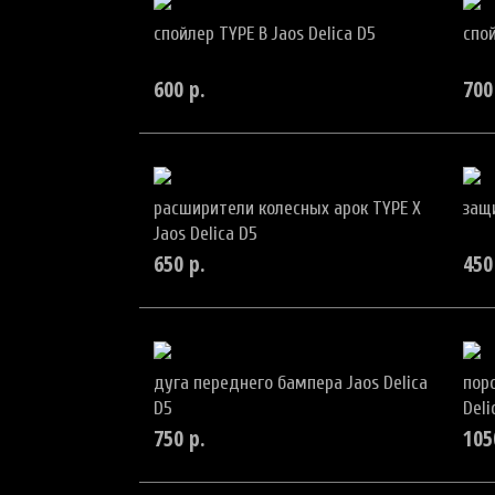
спойлер TYPE B Jaos Delica D5
спой
600
р.
700
расширители колесных арок TYPE X
защ
Jaos Delica D5
650
р.
450
дуга переднего бампера Jaos Delica
поро
D5
Deli
750
р.
105