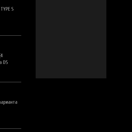
 TYPE S
(4
a D5
варианта