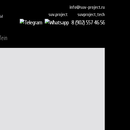
info@suv-project.ru
suvproject_tech
suv.project
ты
8 (902) 557 46 56
Tein