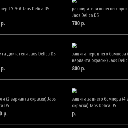
лер TYPE A Jaos Delica D5
расширители колесных арок
Jaos Delica D5
р.
700
р.
ита двигателя Jaos Delica D5
защита переднего бампера 
варианта окраски) Jaos Delic
р.
800
р.
ги (2 варианта окраски) Jaos
защита заднего бампера (4 
ca D5
окраски) Jaos Delica D5
0
р.
р.