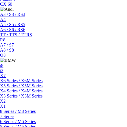
CX 60
A3 / S3 / RS3
A4
A5 / S5 / RS5
A6 / S6 / RS6
TT / TTS / TTRS
R8
A7 / S7
A8 / S8
Q8
i8
i3
X7
X6 Series / X6M Series
X5 Series / X5M Series
X4 Series / X4M Series
X3 Series / X3M Series
X2
X1
8 Series / M8 Series
7 Series
6 Series / M6 Series
5 Series / M5 Series