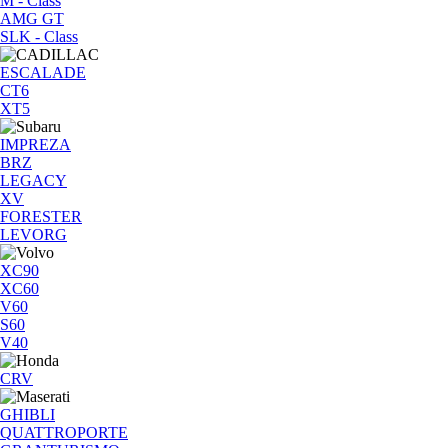
M - Class
AMG GT
SLK - Class
ESCALADE
CT6
XT5
IMPREZA
BRZ
LEGACY
XV
FORESTER
LEVORG
XC90
XC60
V60
S60
V40
CRV
GHIBLI
QUATTROPORTE