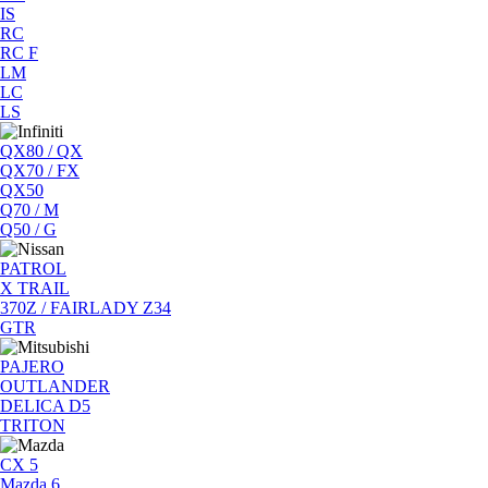
IS
RC
RC F
LM
LC
LS
QX80 / QX
QX70 / FX
QX50
Q70 / M
Q50 / G
PATROL
X TRAIL
370Z / FAIRLADY Z34
GTR
PAJERO
OUTLANDER
DELICA D5
TRITON
CX 5
Mazda 6