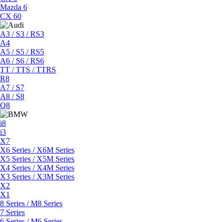
Mazda 6
CX 60
A3 / S3 / RS3
A4
A5 / S5 / RS5
A6 / S6 / RS6
TT / TTS / TTRS
R8
A7 / S7
A8 / S8
Q8
i8
i3
X7
X6 Series / X6M Series
X5 Series / X5M Series
X4 Series / X4M Series
X3 Series / X3M Series
X2
X1
8 Series / M8 Series
7 Series
6 Series / M6 Series