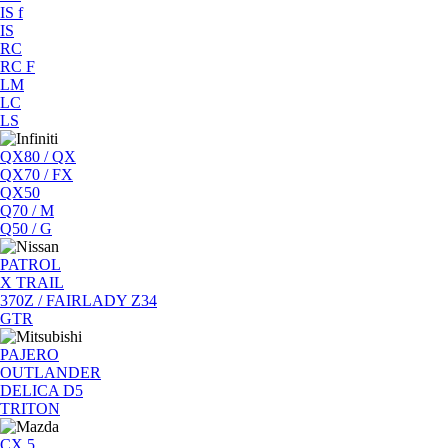
IS f
IS
RC
RC F
LM
LC
LS
QX80 / QX
QX70 / FX
QX50
Q70 / M
Q50 / G
PATROL
X TRAIL
370Z / FAIRLADY Z34
GTR
PAJERO
OUTLANDER
DELICA D5
TRITON
CX 5