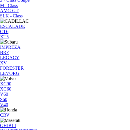
S - Class Coupe
M - Class
AMG GT
SLK - Class
ESCALADE
CT6
XT5
IMPREZA
BRZ
LEGACY
XV
FORESTER
LEVORG
XC90
XC60
V60
S60
V40
CRV
GHIBLI