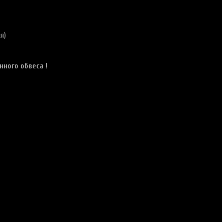
я)
нного обвеса !