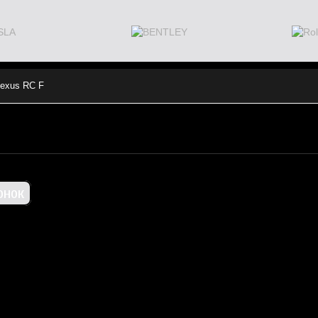
exus RC F
онок