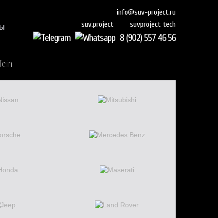
info@suv-project.ru
suvproject_tech
suv.project
ты
8 (902) 557 46 56
Tein