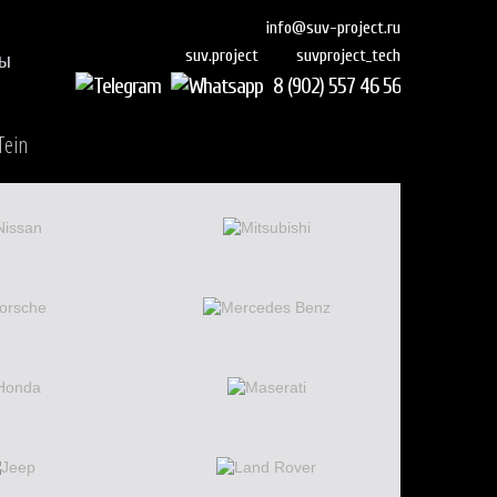
info@suv-project.ru
suvproject_tech
suv.project
ты
8 (902) 557 46 56
Tein