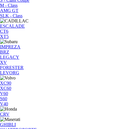
S - Class Coupe
M - Class
AMG GT
SLK - Class
ESCALADE
CT6
XT5
IMPREZA
BRZ
LEGACY
XV
FORESTER
LEVORG
XC90
XC60
V60
S60
V40
CRV
GHIBLI