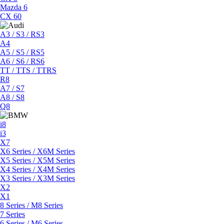
Mazda 6
CX 60
A3 / S3 / RS3
A4
A5 / S5 / RS5
A6 / S6 / RS6
TT / TTS / TTRS
R8
A7 / S7
A8 / S8
Q8
i8
i3
X7
X6 Series / X6M Series
X5 Series / X5M Series
X4 Series / X4M Series
X3 Series / X3M Series
X2
X1
8 Series / M8 Series
7 Series
6 Series / M6 Series