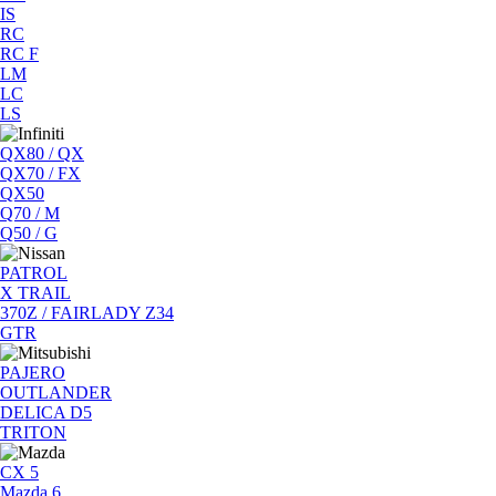
IS
RC
RC F
LM
LC
LS
QX80 / QX
QX70 / FX
QX50
Q70 / M
Q50 / G
PATROL
X TRAIL
370Z / FAIRLADY Z34
GTR
PAJERO
OUTLANDER
DELICA D5
TRITON
CX 5
Mazda 6