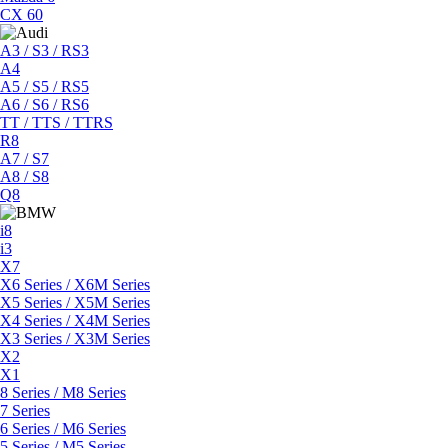
CX 60
A3 / S3 / RS3
A4
A5 / S5 / RS5
A6 / S6 / RS6
TT / TTS / TTRS
R8
A7 / S7
A8 / S8
Q8
i8
i3
X7
X6 Series / X6M Series
X5 Series / X5M Series
X4 Series / X4M Series
X3 Series / X3M Series
X2
X1
8 Series / M8 Series
7 Series
6 Series / M6 Series
5 Series / M5 Series