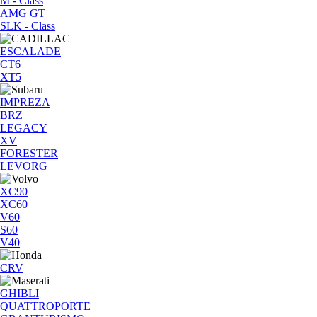
M - Class
AMG GT
SLK - Class
ESCALADE
CT6
XT5
IMPREZA
BRZ
LEGACY
XV
FORESTER
LEVORG
XC90
XC60
V60
S60
V40
CRV
GHIBLI
QUATTROPORTE