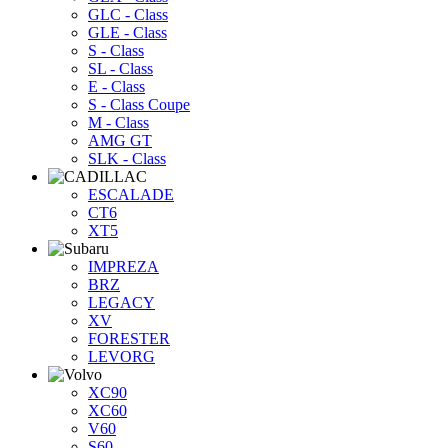
GLC - Class
GLE - Class
S - Class
SL - Class
E - Class
S - Class Coupe
M - Class
AMG GT
SLK - Class
ESCALADE
CT6
XT5
IMPREZA
BRZ
LEGACY
XV
FORESTER
LEVORG
XC90
XC60
V60
S60