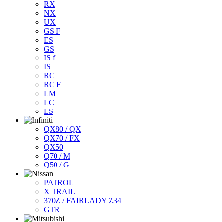
RX
NX
UX
GS F
ES
GS
IS f
IS
RC
RC F
LM
LC
LS
QX80 / QX
QX70 / FX
QX50
Q70 / M
Q50 / G
PATROL
X TRAIL
370Z / FAIRLADY Z34
GTR