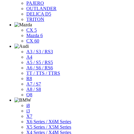
PAJERO
OUTLANDER
DELICA D5
TRITON
CX 5
Mazda 6
CX 60
A3 / S3 / RS3
A4
A5 / S5 / RS5
A6 / S6 / RS6
TT / TTS / TTRS
R8
A7 / S7
A8 / S8
Q8
i8
i3
X7
X6 Series / X6M Series
X5 Series / X5M Series
X4 Series / X4M Series