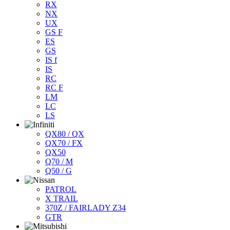
RX
NX
UX
GS F
ES
GS
IS f
IS
RC
RC F
LM
LC
LS
QX80 / QX
QX70 / FX
QX50
Q70 / M
Q50 / G
PATROL
X TRAIL
370Z / FAIRLADY Z34
GTR