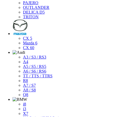
PAJERO
OUTLANDER
DELICA D5
TRITON
CX 5
Mazda 6
CX 60
A3 / S3 / RS3
A4
A5 / S5 / RS5
A6 / S6 / RS6
TT / TTS / TTRS
R8
A7 / S7
A8 / S8
Q8
i8
i3
X7