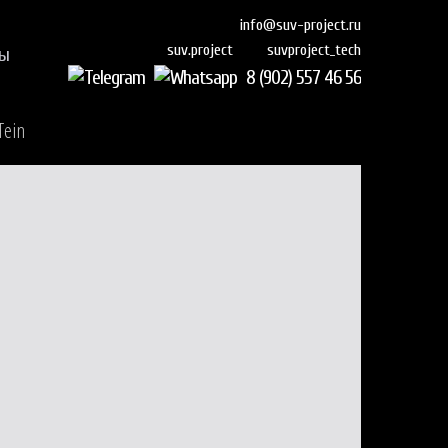
info@suv-project.ru
suvproject_tech
suv.project
ты
8 (902) 557 46 56
Tein