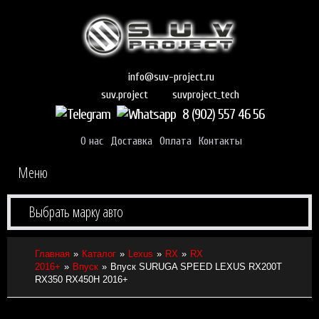
info@suv-project.ru
suvproject_tech
suv.project
8 (902) 557 46 56
О нас
Доставка
Оплата
Контакты
Меню
Выбрать марку авто
Главная
Каталог
Lexus
RX
RX
2016+
Впуск
Впуск SURUGA SPEED LEXUS RX200T
RX350 RX450H 2016+