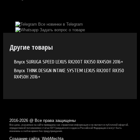
Все новинки в Telegram
Задать вопрос о товаре
Другие товары
Впуск SURUGA SPEED LEXUS RX200T RX350 RX450H 2016+
Впуск THINK DESIGN INTAKE SYSTEM LEXUS RX200T RX350
RX450H 2016+
2016-2026 @ Все права защищены
Все цены, указанные на сайте приведены как справочная информация и не являются публичной офертой,
определяемой положениями статьи 437 Гражданского кодекса Российской Федерации и могут быть
изменены в любое время без предупреждения.
Создание сайта
: WebMechta