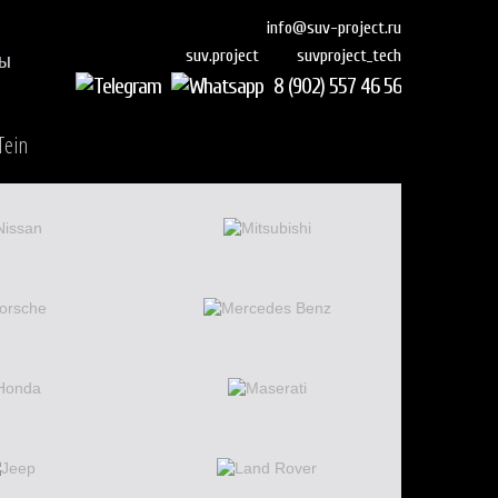
info@suv-project.ru
suvproject_tech
suv.project
ты
8 (902) 557 46 56
Tein