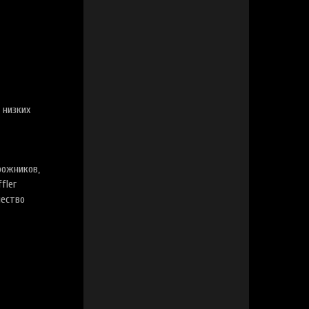
 низких
рожников,
fler
чество