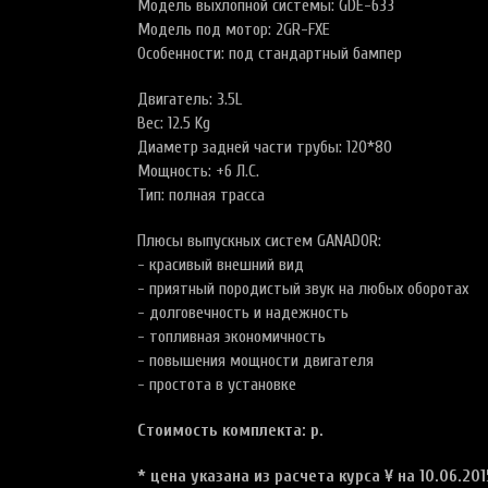
Moдель выхлопной системы: GDE-633
Модель под мотор: 2GR-FXE
Особенности: под стандартный бампер
Двигатель: 3.5L
Вес: 12.5 Kg
Диаметр задней части трубы: 120*80
Мощность: +6 Л.С.
Тип: полная трасса
Плюсы выпускных систем GANADOR:
- красивый внешний вид
- приятный породистый звук на любых оборотах
- долговечность и надежность
- топливная экономичность
- повышения мощности двигателя
- простота в установке
Стоимость комплекта: р.
* цена указана из расчета курса ¥
на 10.06.201