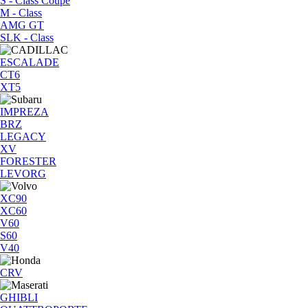
S - Class Coupe
M - Class
AMG GT
SLK - Class
ESCALADE
CT6
XT5
IMPREZA
BRZ
LEGACY
XV
FORESTER
LEVORG
XC90
XC60
V60
S60
V40
CRV
GHIBLI