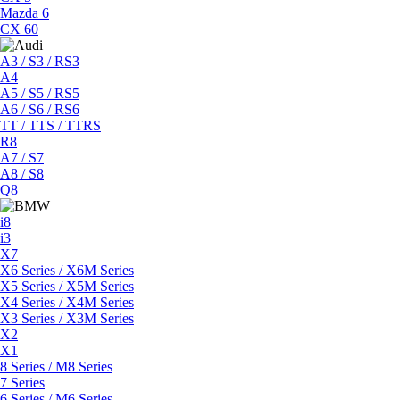
Mazda 6
CX 60
A3 / S3 / RS3
A4
A5 / S5 / RS5
A6 / S6 / RS6
TT / TTS / TTRS
R8
A7 / S7
A8 / S8
Q8
i8
i3
X7
X6 Series / X6M Series
X5 Series / X5M Series
X4 Series / X4M Series
X3 Series / X3M Series
X2
X1
8 Series / M8 Series
7 Series
6 Series / M6 Series