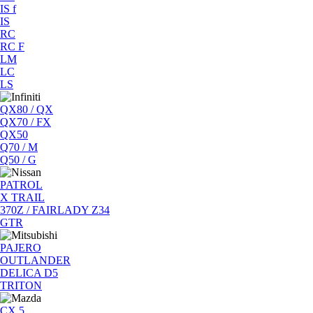
IS f
IS
RC
RC F
LM
LC
LS
QX80 / QX
QX70 / FX
QX50
Q70 / M
Q50 / G
PATROL
X TRAIL
370Z / FAIRLADY Z34
GTR
PAJERO
OUTLANDER
DELICA D5
TRITON
CX 5