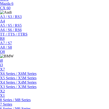
Mazda 6
CX 60
A3 / S3 / RS3
A4
A5 / S5 / RS5
A6 / S6 / RS6
TT / TTS / TTRS
R8
A7 / S7
A8 / S8
Q8
i8
i3
X7
X6 Series / X6M Series
X5 Series / X5M Series
X4 Series / X4M Series
X3 Series / X3M Series
X2
X1
8 Series / M8 Series
7 Series
6 Series / M6 Series