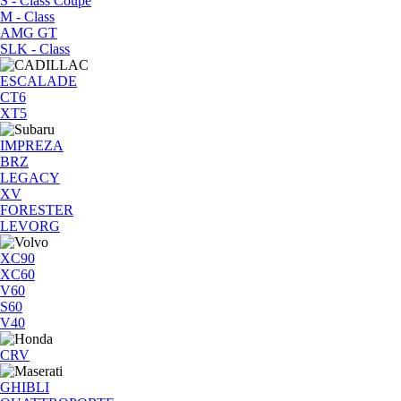
S - Class Coupe
M - Class
AMG GT
SLK - Class
ESCALADE
CT6
XT5
IMPREZA
BRZ
LEGACY
XV
FORESTER
LEVORG
XC90
XC60
V60
S60
V40
CRV
GHIBLI