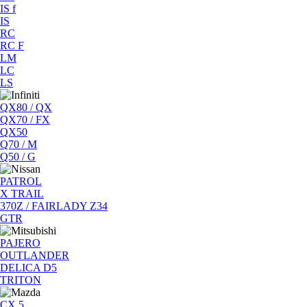
IS f
IS
RC
RC F
LM
LC
LS
QX80 / QX
QX70 / FX
QX50
Q70 / M
Q50 / G
PATROL
X TRAIL
370Z / FAIRLADY Z34
GTR
PAJERO
OUTLANDER
DELICA D5
TRITON
CX 5