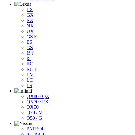
LX
GX
RX
NX
UX
GS F
ES
GS
IS f
IS
RC
RC F
LM
LC
LS
QX80 / QX
QX70 / FX
QX50
Q70 / M
Q50 / G
PATROL
X TRAIL