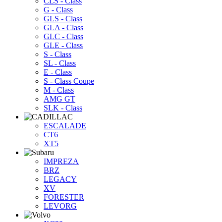
CLS - Class
G - Class
GLS - Class
GLA - Class
GLC - Class
GLE - Class
S - Class
SL - Class
E - Class
S - Class Coupe
M - Class
AMG GT
SLK - Class
ESCALADE
CT6
XT5
IMPREZA
BRZ
LEGACY
XV
FORESTER
LEVORG