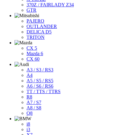
370Z / FAIRLADY Z34
GTR
PAJERO
OUTLANDER
DELICA D5
TRITON
CX 5
Mazda 6
CX 60
A3 / S3 / RS3
A4
A5 / S5 / RS5
A6 / S6 / RS6
TT / TTS / TTRS
R8
A7 / S7
A8 / S8
Q8
i8
i3
X7