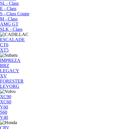
SL - Class
E - Class
S - Class Coupe
M - Class
AMG GT
SLK - Class
ESCALADE
CT6
XT5
IMPREZA
BRZ
LEGACY
XV
FORESTER
LEVORG
XC90
XC60
V60
S60
V40
CRV