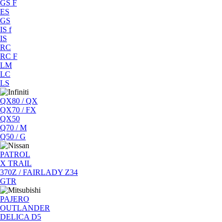
GS F
ES
GS
IS f
IS
RC
RC F
LM
LC
LS
QX80 / QX
QX70 / FX
QX50
Q70 / M
Q50 / G
PATROL
X TRAIL
370Z / FAIRLADY Z34
GTR
PAJERO
OUTLANDER
DELICA D5