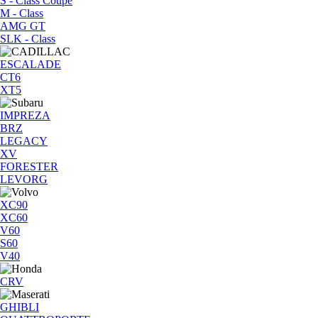
S - Class Coupe
M - Class
AMG GT
SLK - Class
ESCALADE
CT6
XT5
IMPREZA
BRZ
LEGACY
XV
FORESTER
LEVORG
XC90
XC60
V60
S60
V40
CRV
GHIBLI