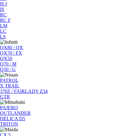
IS f
IS
RC
RC F
LM
LC
LS
QX80 / QX
QX70 / FX
QX50
Q70 / M
Q50 / G
PATROL
X TRAIL
370Z / FAIRLADY Z34
GTR
PAJERO
OUTLANDER
DELICA D5
TRITON
CX 5