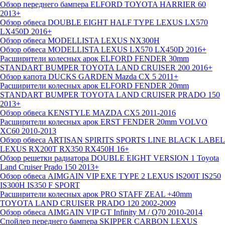
Обзор переднего бампера ELFORD TOYOTA HARRIER 60
2013+
Обзор обвеса DOUBLE EIGHT HALF TYPE LEXUS LX570
LX450D 2016+
Обзор обвеса MODELLISTA LEXUS NX300H
Обзор обвеса MODELLISTA LEXUS LX570 LX450D 2016+
Расширители колесных арок ELFORD FENDER 30mm
STANDART BUMPER TOYOTA LAND CRUISER 200 2016+
Обзор капота DUCKS GARDEN Mazda CX 5 2011+
Расширители колесных арок ELFORD FENDER 20mm
STANDART BUMPER TOYOTA LAND CRUISER PRADO 150
2013+
Обзор обвеса KENSTYLE MAZDA CX5 2011-2016
Расширители колесных арок ERST FENDER 20mm VOLVO
XC60 2010-2013
Обзор обвеса ARTISAN SPIRITS SPORTS LINE BLACK LABEL
LEXUS RX200T RX350 RX450H 16+
Обзор решетки радиатора DOUBLE EIGHT VERSION 1 Toyota
Land Cruiser Prado 150 2013+
Обзор обвеса AIMGAIN VIP EXE TYPE 2 LEXUS IS200T IS250
IS300H IS350 F SPORT
Расширители колесных арок PRO STAFF ZEAL +40mm
TOYOTA LAND CRUISER PRADO 120 2002-2009
Обзор обвеса AIMGAIN VIP GT Infinity M / Q70 2010-2014
Спойлер переднего бампера SKIPPER CARBON LEXUS