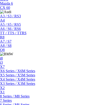
Mazda 6
CX 60
A3 / S3 / RS3
A4
A5 / S5 / RS5
A6 / S6 / RS6
TT / TTS / TTRS
R8
A7 / S7
A8 / S8
Q8
i8
i3
X7
X6 Series / X6M Series
X5 Series / X5M Series
X4 Series / X4M Series
X3 Series / X3M Series
X2
X1
8 Series / M8 Series
7 Series
6 Series / M6 Series