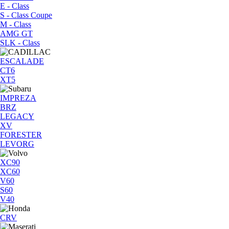
E - Class
S - Class Coupe
M - Class
AMG GT
SLK - Class
ESCALADE
CT6
XT5
IMPREZA
BRZ
LEGACY
XV
FORESTER
LEVORG
XC90
XC60
V60
S60
V40
CRV