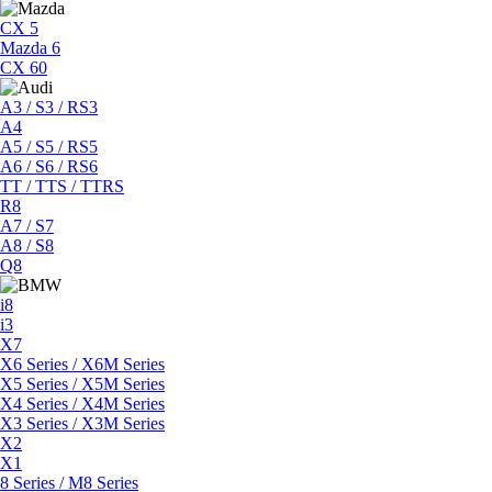
CX 5
Mazda 6
CX 60
A3 / S3 / RS3
A4
A5 / S5 / RS5
A6 / S6 / RS6
TT / TTS / TTRS
R8
A7 / S7
A8 / S8
Q8
i8
i3
X7
X6 Series / X6M Series
X5 Series / X5M Series
X4 Series / X4M Series
X3 Series / X3M Series
X2
X1
8 Series / M8 Series