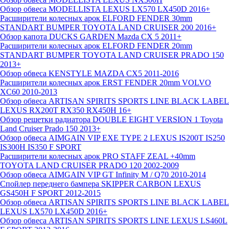
Обзор обвеса MODELLISTA LEXUS LX570 LX450D 2016+
Расширители колесных арок ELFORD FENDER 30mm
STANDART BUMPER TOYOTA LAND CRUISER 200 2016+
Обзор капота DUCKS GARDEN Mazda CX 5 2011+
Расширители колесных арок ELFORD FENDER 20mm
STANDART BUMPER TOYOTA LAND CRUISER PRADO 150
2013+
Обзор обвеса KENSTYLE MAZDA CX5 2011-2016
Расширители колесных арок ERST FENDER 20mm VOLVO
XC60 2010-2013
Обзор обвеса ARTISAN SPIRITS SPORTS LINE BLACK LABEL
LEXUS RX200T RX350 RX450H 16+
Обзор решетки радиатора DOUBLE EIGHT VERSION 1 Toyota
Land Cruiser Prado 150 2013+
Обзор обвеса AIMGAIN VIP EXE TYPE 2 LEXUS IS200T IS250
IS300H IS350 F SPORT
Расширители колесных арок PRO STAFF ZEAL +40mm
TOYOTA LAND CRUISER PRADO 120 2002-2009
Обзор обвеса AIMGAIN VIP GT Infinity M / Q70 2010-2014
Спойлер переднего бампера SKIPPER CARBON LEXUS
GS450H F SPORT 2012-2015
Обзор обвеса ARTISAN SPIRITS SPORTS LINE BLACK LABEL
LEXUS LX570 LX450D 2016+
Обзор обвеса ARTISAN SPIRITS SPORTS LINE LEXUS LS460L