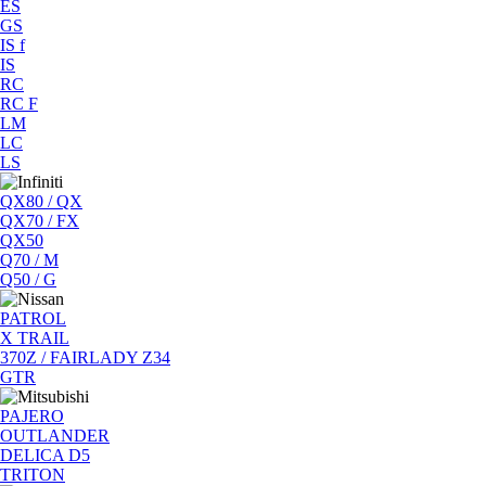
ES
GS
IS f
IS
RC
RC F
LM
LC
LS
QX80 / QX
QX70 / FX
QX50
Q70 / M
Q50 / G
PATROL
X TRAIL
370Z / FAIRLADY Z34
GTR
PAJERO
OUTLANDER
DELICA D5
TRITON