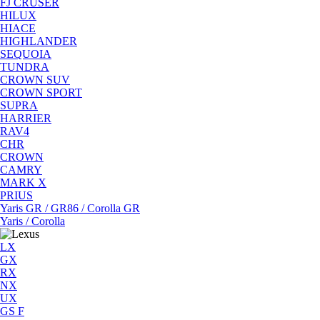
FJ CRUSER
HILUX
HIACE
HIGHLANDER
SEQUOIA
TUNDRA
CROWN SUV
CROWN SPORT
SUPRA
HARRIER
RAV4
CHR
CROWN
CAMRY
MARK X
PRIUS
Yaris GR / GR86 / Corolla GR
Yaris / Corolla
LX
GX
RX
NX
UX
GS F