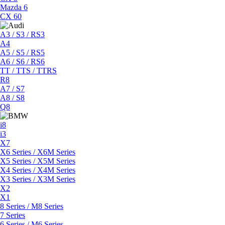
Mazda 6
CX 60
A3 / S3 / RS3
A4
A5 / S5 / RS5
A6 / S6 / RS6
TT / TTS / TTRS
R8
A7 / S7
A8 / S8
Q8
i8
i3
X7
X6 Series / X6M Series
X5 Series / X5M Series
X4 Series / X4M Series
X3 Series / X3M Series
X2
X1
8 Series / M8 Series
7 Series
6 Series / M6 Series