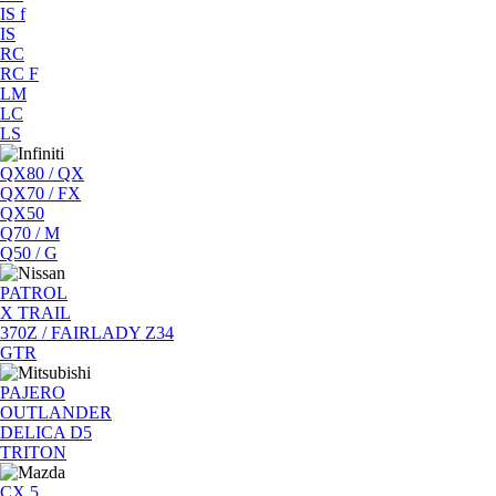
IS f
IS
RC
RC F
LM
LC
LS
QX80 / QX
QX70 / FX
QX50
Q70 / M
Q50 / G
PATROL
X TRAIL
370Z / FAIRLADY Z34
GTR
PAJERO
OUTLANDER
DELICA D5
TRITON
CX 5