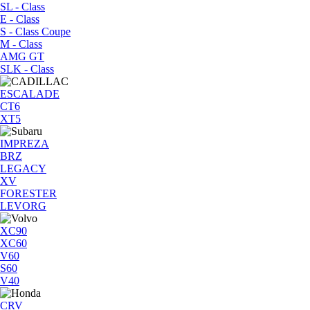
SL - Class
E - Class
S - Class Coupe
M - Class
AMG GT
SLK - Class
ESCALADE
CT6
XT5
IMPREZA
BRZ
LEGACY
XV
FORESTER
LEVORG
XC90
XC60
V60
S60
V40
CRV