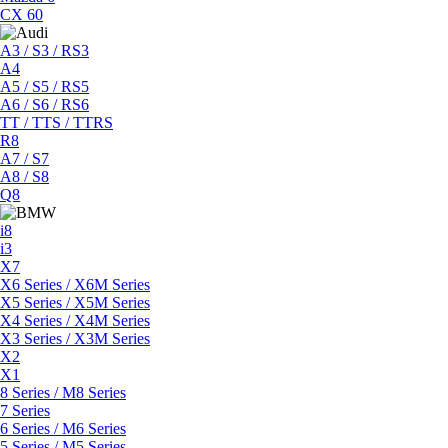
CX 60
A3 / S3 / RS3
A4
A5 / S5 / RS5
A6 / S6 / RS6
TT / TTS / TTRS
R8
A7 / S7
A8 / S8
Q8
i8
i3
X7
X6 Series / X6M Series
X5 Series / X5M Series
X4 Series / X4M Series
X3 Series / X3M Series
X2
X1
8 Series / M8 Series
7 Series
6 Series / M6 Series
5 Series / M5 Series