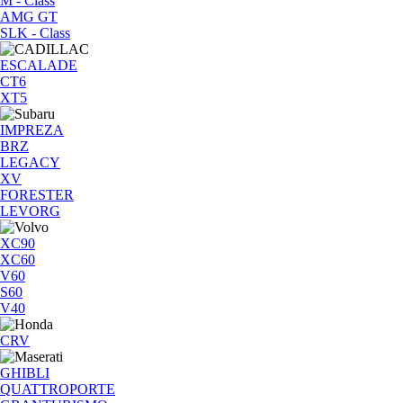
M - Class
AMG GT
SLK - Class
ESCALADE
CT6
XT5
IMPREZA
BRZ
LEGACY
XV
FORESTER
LEVORG
XC90
XC60
V60
S60
V40
CRV
GHIBLI
QUATTROPORTE