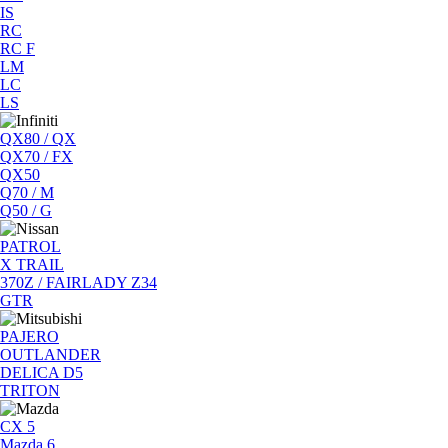
IS
RC
RC F
LM
LC
LS
QX80 / QX
QX70 / FX
QX50
Q70 / M
Q50 / G
PATROL
X TRAIL
370Z / FAIRLADY Z34
GTR
PAJERO
OUTLANDER
DELICA D5
TRITON
CX 5
Mazda 6