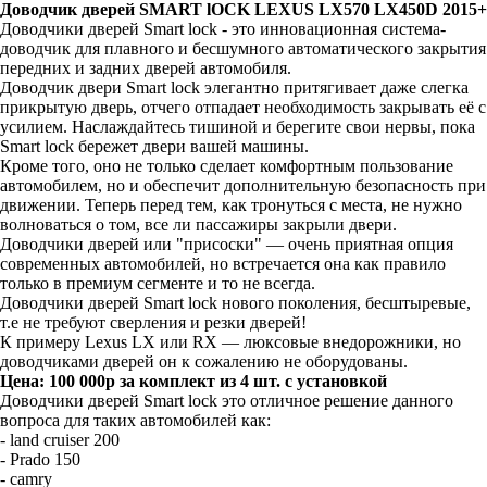
Доводчик дверей SMART lOCK LEXUS LX570 LX450D 2015+
Доводчики дверей Smart lock - это инновационная система-
доводчик для плавного и бесшумного автоматического закрытия
передних и задних дверей автомобиля.
Доводчик двери Smart lock элегантно притягивает даже слегка
прикрытую дверь, отчего отпадает необходимость закрывать её с
усилием. Наслаждайтесь тишиной и берегите свои нервы, пока
Smart lock бережет двери вашей машины.
Кроме того, оно не только сделает комфортным пользование
автомобилем, но и обеспечит дополнительную безопасность при
движении. Теперь перед тем, как тронуться с места, не нужно
волноваться о том, все ли пассажиры закрыли двери.
Доводчики дверей или "присоски" — очень приятная опция
современных автомобилей, но встречается она как правило
только в премиум сегменте и то не всегда.
Доводчики дверей Smart lock нового поколения, бесштыревые,
т.е не требуют сверления и резки дверей!
К примеру Lexus LX или RX — люксовые внедорожники, но
доводчиками дверей он к сожалению не оборудованы.
Цена: 100 000р за комплект из 4 шт. с установкой
Доводчики дверей Smart lock это отличное решение данного
вопроса для таких автомобилей как:
- land cruiser 200
- Prado 150
- camry