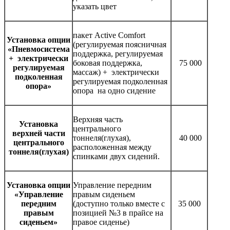
указать цвет
пакет Active Comfort
Установка опции
(регулируемая поясничная
«Пневмосистема
поддержка, регулируемая
+ электрически
боковая поддержка,
75 000
регулируемая
массаж) + электрически
подколенная
регулируемая подколенная
опора»
опора на одно сидение
Верхняя часть
Установка
центрального
верхней части
тоннеля(глухая),
40 000
центрального
расположенная между
тоннеля(глухая)
спинками двух сидений.
Установка опции
Управление передним
«Управление
правым сиденьем
передним
(доступно только вместе с
35 000
правым
позицией №3 в прайсе на
сиденьем»
правое сиденье)