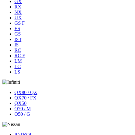
GX
RX
NX
UX
GS F
ES
GS
IS f
IS
RC
RC F
LM
LC
LS
QX80 / QX
QX70 / FX
QX50
Q70 / M
Q50 / G
PATROL