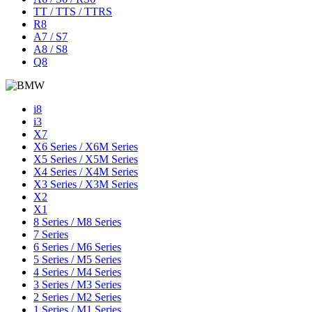
TT / TTS / TTRS
R8
A7 / S7
A8 / S8
Q8
i8
i3
X7
X6 Series / X6M Series
X5 Series / X5M Series
X4 Series / X4M Series
X3 Series / X3M Series
X2
X1
8 Series / M8 Series
7 Series
6 Series / M6 Series
5 Series / M5 Series
4 Series / M4 Series
3 Series / M3 Series
2 Series / M2 Series
1 Series / M1 Series