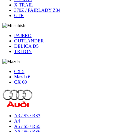
X TRAIL
370Z / FAIRLADY Z34
GTR
PAJERO
OUTLANDER
DELICA D5
TRITON
CX 5
Mazda 6
CX 60
A3 / S3 / RS3
A4
A5 / S5 / RS5
A6 / S6 / RS6