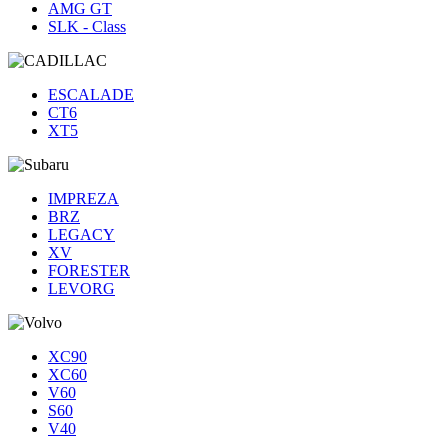
AMG GT
SLK - Class
ESCALADE
CT6
XT5
IMPREZA
BRZ
LEGACY
XV
FORESTER
LEVORG
XC90
XC60
V60
S60
V40